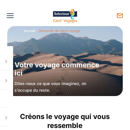
Accueil
·
Demande de devis voyage
›
Votre voyage commence
ici
›
Dites-nous ce que vous imaginez, on
s’occupe du reste.
Créons le voyage qui vous
›
ressemble