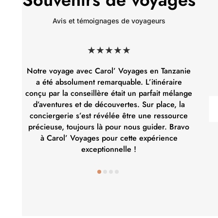
Avis et témoignages de voyageurs
★★★★★
Notre voyage avec Carol’ Voyages en Tanzanie
Explorer
a été absolument remarquable. L’itinéraire
une décou
onçu par la conseillère était un parfait mélange
dossier
d’aventures et de découvertes. Sur place, la
exception
conciergerie s’est révélée être une ressource
et des sé
précieuse, toujours là pour nous guider. Bravo
nos a
à Carol’ Voyages pour cette expérience
Voyag
exceptionnelle !