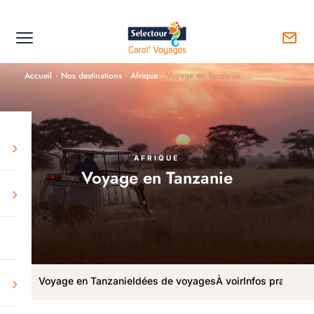
Accueil
·
Nos destinations
·
Afrique
·
Voyage en Tanzanie
›
AFRIQUE
Voyage en Tanzanie
›
›
Voyage en Tanzanie
Idées de voyages
À voir
Infos pratiques