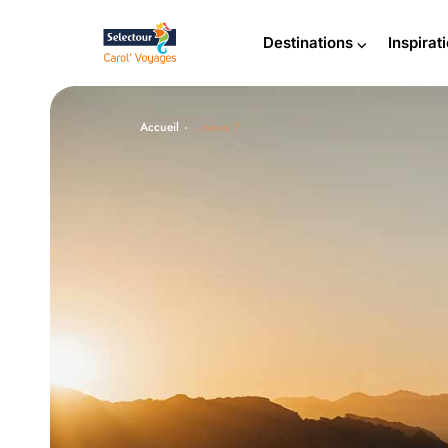
Destinations ⌵
Inspirat
Accueil
·
…nous ?