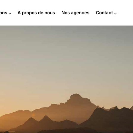
ions ⌵
A propos de nous
Nos agences
Contact ⌵