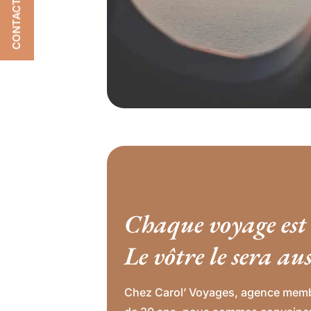
CONTACTEZ-NOUS
Chaque voyage est
Le vôtre le sera aus
Chez Carol’ Voyages, agence memb