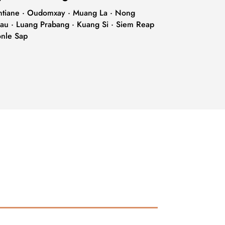
ntiane · Oudomxay · Muang La · Nong
au · Luang Prabang · Kuang Si · Siem Reap
onle Sap