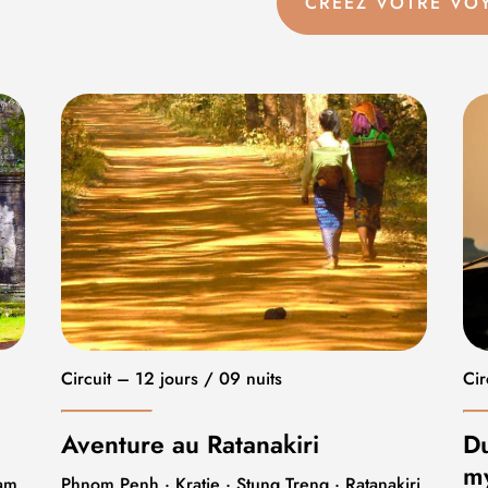
CRÉEZ VOTRE VO
Circuit – 12 jours / 09 nuits
Cir
Aventure au Ratanakiri
Du
my
am
Phnom Penh · Kratie · Stung Treng · Ratanakiri