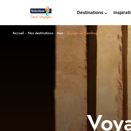
Destinations ⌵
Inspirat
Accueil
·
Nos destinations
·
Asie
·
Voyage au Cambodge
Voy