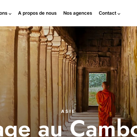
ions ⌵
A propos de nous
Nos agences
Contact ⌵
ASIE
age au Camb