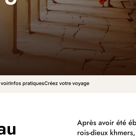
 voir
Infos pratiques
Créez votre voyage
au
Après avoir été éb
rois-dieux khmers,