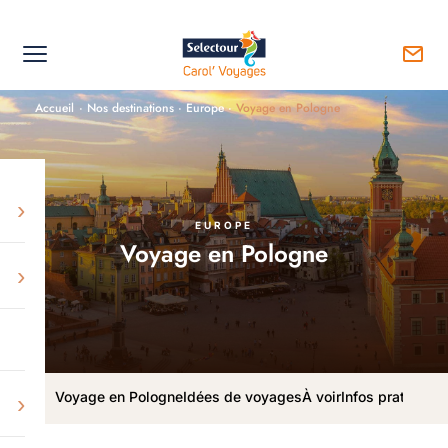
Accueil
·
Nos destinations
·
Europe
·
Voyage en Pologne
›
EUROPE
Voyage en Pologne
›
Voyage en Pologne
Idées de voyages
À voir
Infos pratiques
›