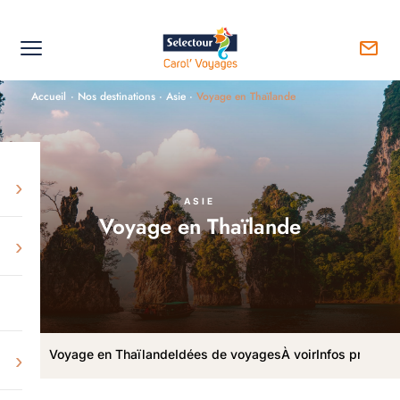
Accueil
·
Nos destinations
·
Asie
·
Voyage en Thaïlande
›
ASIE
Voyage en Thaïlande
›
Voyage en Thaïlande
Idées de voyages
À voir
Infos pratiqu
›