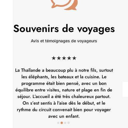
Souvenirs de voyages
Avis et témoignages de voyageurs
★★★★
★★★★
up plu à notre fils, surtout
Très bon souvenir de ce voy
 bateaux et la cuisine. Le
quatre. Les enfants ont adoré
bien pensé, avec un bon
temples, les animaux, les pla
es, nature et plage en fin de
Le programme était bien a
été très chaleureux partout.
dense, avec des activités v
l’aise dès le début, et le
beaucoup aimé l’accue
onvenait bien pour voyager
hébergements. C’est un pays
 un enfant.
à parcourir en fa