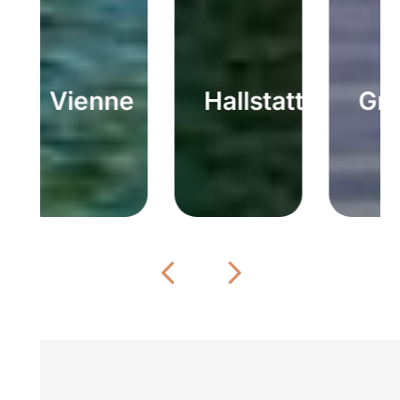
Vienne
Hallstatt
Gr