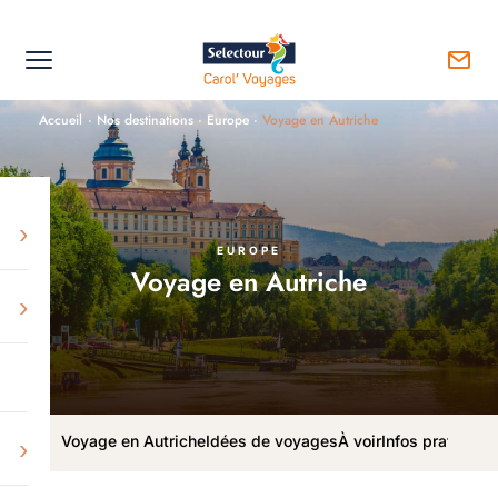
Accueil
·
Nos destinations
·
Europe
·
Voyage en Autriche
›
EUROPE
Voyage en Autriche
›
Voyage en Autriche
Idées de voyages
À voir
Infos pratiques
›