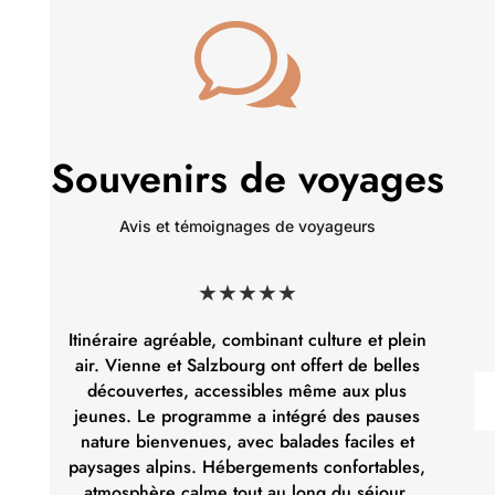
w
Souvenirs de voyages
Avis et témoignages de voyageurs
★★★★★
Itinéraire agréable, combinant culture et plein
Or
air. Vienne et Salzbourg ont offert de belles
d’a
découvertes, accessibles même aux plus
ryth
jeunes. Le programme a intégré des pauses
nature bienvenues, avec balades faciles et
Héb
paysages alpins. Hébergements confortables,
équ
atmosphère calme tout au long du séjour.