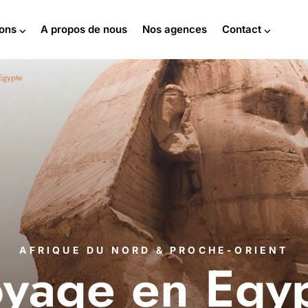
ions ⌵
A propos de nous
Nos agences
Contact ⌵
Egypte
AFRIQUE DU NORD & PROCHE-ORIENT
yage en Egy