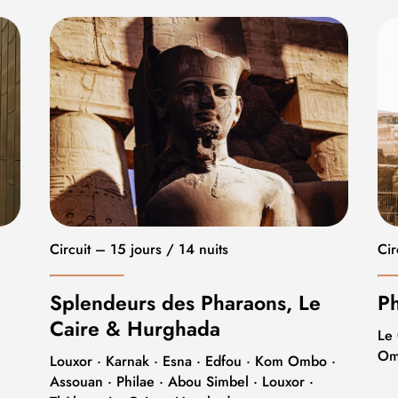
Circuit – 15 jours / 14 nuits
Cir
Splendeurs des Pharaons, Le
Ph
Caire & Hurghada
Le
Om
Louxor · Karnak · Esna · Edfou · Kom Ombo ·
Assouan · Philae · Abou Simbel · Louxor ·