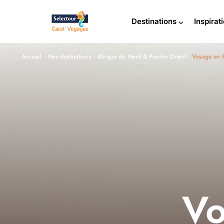
Destinations ⌵
Inspirat
Accueil
·
Nos destinations
·
Afrique du Nord & Proche Orient
·
Voyage en 
Vo