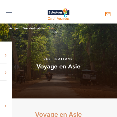
Accueil
·
Nos destinations
·
Asie
›
DESTINATIONS
Voyage en Asie
›
›
Voyage en Asie