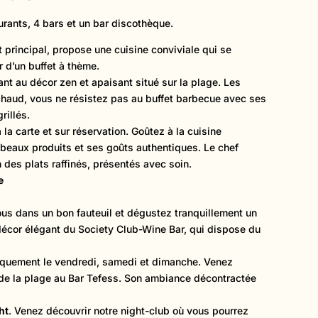
urants, 4 bars et un bar discothèque.
t principal, propose une cuisine conviviale qui se
ur d’un buffet à thème.
ant au décor zen et apaisant situé sur la plage. Les
chaud, vous ne résistez pas au buffet barbecue avec ses
rillés.
 la carte et sur réservation. Goûtez à la cuisine
beaux produits et ses goûts authentiques. Le chef
des plats raffinés, présentés avec soin.
e
ous dans un bon fauteuil et dégustez tranquillement un
 décor élégant du Society Club-Wine Bar, qui dispose du
iquement le vendredi, samedi et dimanche. Venez
é de la plage au Bar Tefess. Son ambiance décontractée
ht
. Venez découvrir notre night-club où vous pourrez