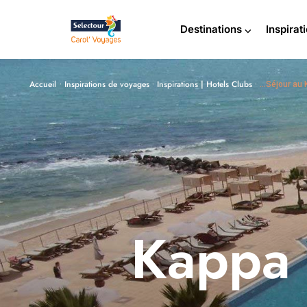
Destinations ⌵
Inspirat
Accueil
Inspirations de voyages
Inspirations | Hotels Clubs
·
·
·
…Séjour au 
Kappa 