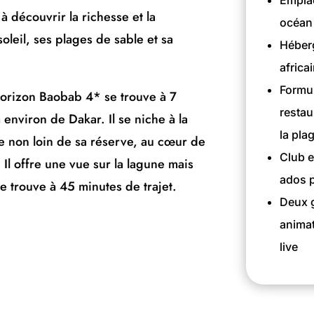
Emplac
 à découvrir la richesse et la
océan 
leil, ses plages de sable et sa
Héber
africa
Formul
orizon Baobab 4* se trouve à 7
restau
 environ de Dakar. Il se niche à la
la pla
ne non loin de sa réserve, au cœur de
Club e
 Il offre une vue sur la lagune mais
ados p
 se trouve à 45 minutes de trajet.
Deux g
animat
live