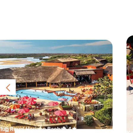
lub Royal Horizon Baobab 4★
Ka