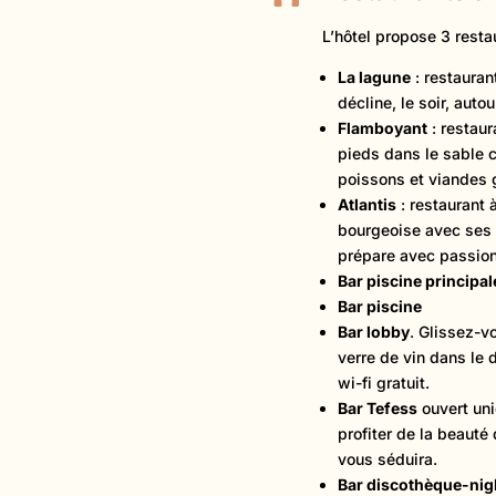
L’hôtel propose 3 resta
La lagune
: restauran
décline, le soir, auto
Flamboyant
: restaur
pieds dans le sable 
poissons et viandes g
Atlantis
: restaurant à
bourgeoise avec ses 
prépare avec passion 
Bar piscine principal
Bar piscine
Bar lobby
. Glissez-v
verre de vin dans le
wi-fi gratuit.
Bar Tefess
ouvert un
profiter de la beaut
vous séduira.
Bar discothèque-nig