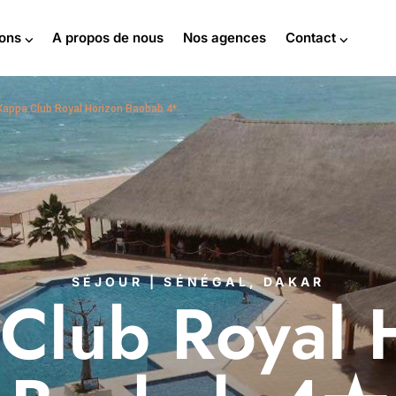
ions ⌵
A propos de nous
Nos agences
Contact ⌵
Kappa Club Royal Horizon Baobab 4*
SÉJOUR | SÉNÉGAL, DAKAR
Club Royal 