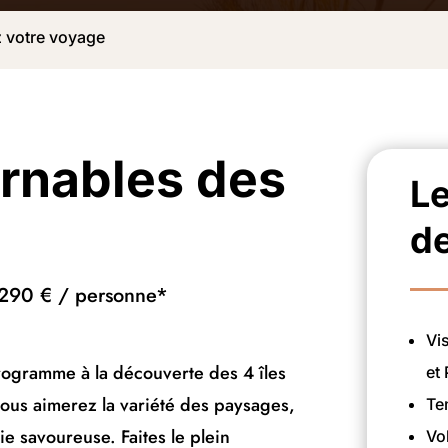
 votre voyage
rnables des
Le
de
2290 € / personne*
Vi
rogramme à la découverte des 4 îles
et
vous aimerez la variété des paysages,
Te
mie savoureuse. Faites le plein
Vo