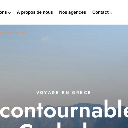
ions ⌵
A propos de nous
Nos agences
Contact ⌵
les des Cyclades
VOYAGE EN GRÈCE
ncontournabl