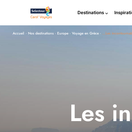
Destinations ⌵
Inspirat
Accueil
·
Nos destinations
·
Europe
·
Voyage en Grèce
·
…Les incontournab
Les i