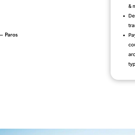
& 
De
tr
– Paros
Pa
co
ar
ty