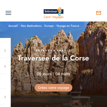
Accueil
·
Nos destinations
·
Europe
·
Voyage en France
·
…Traversée de la C
›
VOYAGE EN FRANCE
Traversée de la Corse
›
05 jours / 04 nuits
Créez votre voyage
›