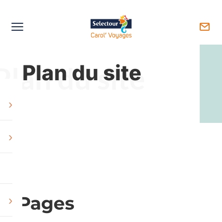
Plan du site
Plan du site
›
›
Pages
›