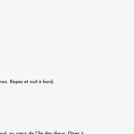
es. Repas et nuit à bord.
Ubud, au cœur de l’île des dieux. Dîner à