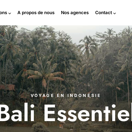
ions ⌵
A propos de nous
Nos agences
Contact ⌵
VOYAGE EN INDONÉSIE
Bali Essentie