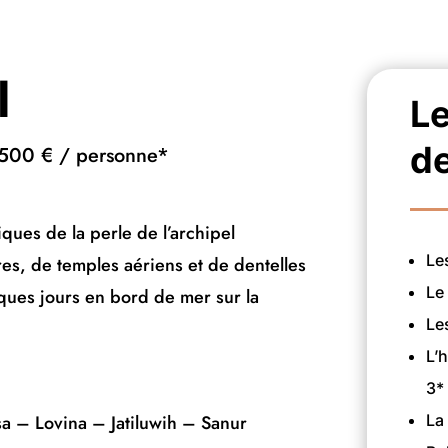
l
Le
de
2500 € / personne*
ues de la perle de l’archipel
Le
res, de temples aériens et de dentelles
Le
elques jours en bord de mer sur la
Le
L’
3*
 – Lovina – Jatiluwih – Sanur
La 