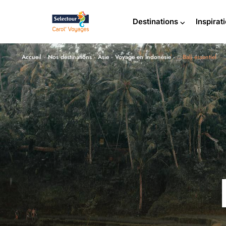
Destinations ⌵
Inspirat
Accueil
·
Nos destinations
·
Asie
·
Voyage en Indonésie
·
…Bali essentiel