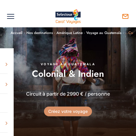
Accueil
·
Nos destinations
·
Amérique Latine
·
Voyage au Guatemala
·
…Colon
›
VOYAGE AU GUATEMALA
Colonial & Indien
›
Circuit à partir de 2990 € / personne
Créez votre voyage
›