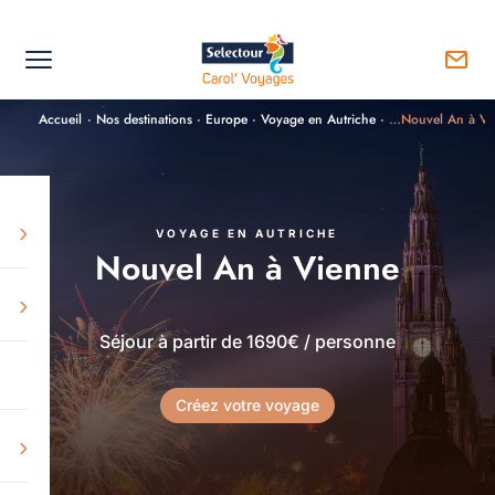
Accueil
·
Nos destinations
·
Europe
·
Voyage en Autriche
·
…Nouvel An à Vi
›
VOYAGE EN AUTRICHE
Nouvel An à Vienne
›
Séjour à partir de 1690€ / personne
Créez votre voyage
›