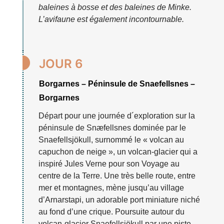
baleines à bosse et des baleines de Minke.
L’avifaune est également incontournable.

JOUR 6
Borgarnes – Péninsule de Snaefellsnes –
Borgarnes
Départ pour une journée d´exploration sur la
péninsule de Snӕfellsnes dominée par le
Snaefellsjökull, surnommé le « volcan au
capuchon de neige », un volcan-glacier qui a
inspiré Jules Verne pour son Voyage au
centre de la Terre. Une très belle route, entre
mer et montagnes, mène jusqu’au village
d’Arnarstapi, un adorable port miniature niché
au fond d’une crique. Poursuite autour du
volcan-glacier Snaefellsjökull par une piste