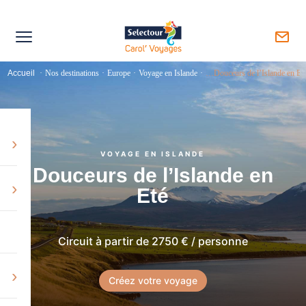
Accueil
·
Nos destinations
·
Europe
·
Voyage en Islande
·
…Douceurs de l’Islande en Et
›
VOYAGE EN ISLANDE
Douceurs de l’Islande en
›
Eté
Circuit à partir de 2750 € / personne
›
Créez votre voyage