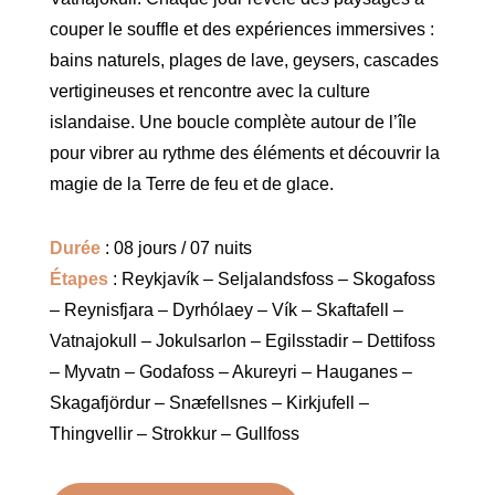
couper le souffle et des expériences immersives :
bains naturels, plages de lave, geysers, cascades
vertigineuses et rencontre avec la culture
islandaise. Une boucle complète autour de l’île
pour vibrer au rythme des éléments et découvrir la
magie de la Terre de feu et de glace.
Durée
: 08 jours / 07 nuits
Étapes
: Reykjavík – Seljalandsfoss – Skogafoss
– Reynisfjara – Dyrhólaey – Vík – Skaftafell –
Vatnajokull – Jokulsarlon – Egilsstadir – Dettifoss
– Myvatn – Godafoss – Akureyri – Hauganes –
Skagafjördur – Snӕfellsnes – Kirkjufell –
Thingvellir – Strokkur – Gullfoss