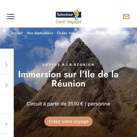
Accueil
·
Nos destinations
·
Océan Indien
·
Voyage à l’île de La Réunion
·
…I
›
VOYAGE À LA RÉUNION
Immersion sur l’Ile de la
Réunion
›
Circuit à partir de 3510 € / personne
Créez votre voyage
›